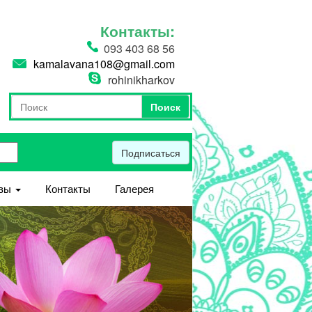
Контакты:
093 403 68 56
kamalavana108@gmail.com
rohinikharkov
Поиск
Форма поиска
Поиск
Подписаться
вы
Контакты
Галерея