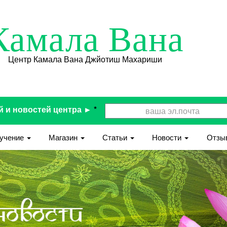
Камала Вана
Центр Камала Вана Джйотиш Махариши
й и новостей центра ►
*
учение
Магазин
Статьи
Новости
Отзы