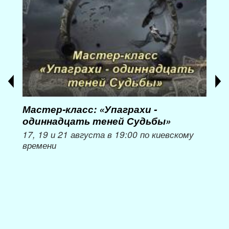
Мастер-класс: «Упаграхи -
Мас
одиннадцать теней Судьбы»
при
пер
17, 19 и 21 августа в 19:00 по киевскому
времени
Мож