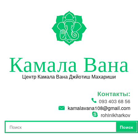
Перейти к основному содержанию
Камала Вана
Центр Камала Вана Джйотиш Махариши
Контакты:
093 403 68 56
kamalavana108@gmail.com
rohinikharkov
Поиск
Форма поиска
Поиск