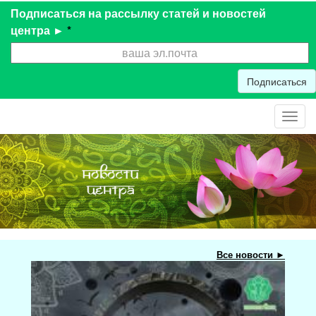
Подписаться на рассылку статей и новостей
центра ►
*
Подписаться
Toggl
navig
Все новости ►