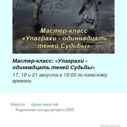
пер
Мож
Мастер-класс: «Упаграхи -
одиннадцать теней Судьбы»
17, 19 и 21 августа в 19:00 по киевскому
времени
Новости
Архив новостей
Ведические походы-ретриты 2020
2020-02-07