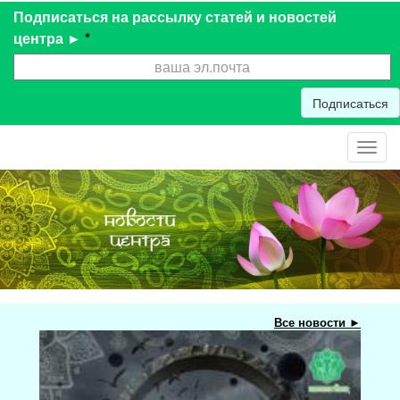
Подписаться на рассылку статей и новостей
центра ►
*
Подписаться
Toggl
navig
Все новости ►
Мас
при