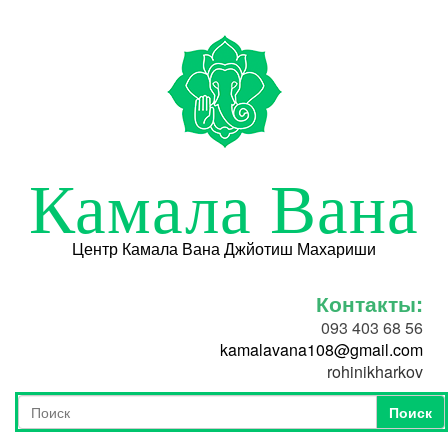
Перейти к основному содержанию
Камала Вана
Центр Камала Вана Джйотиш Махариши
Контакты:
093 403 68 56
kamalavana108@gmail.com
rohinikharkov
Поиск
Форма поиска
Поиск