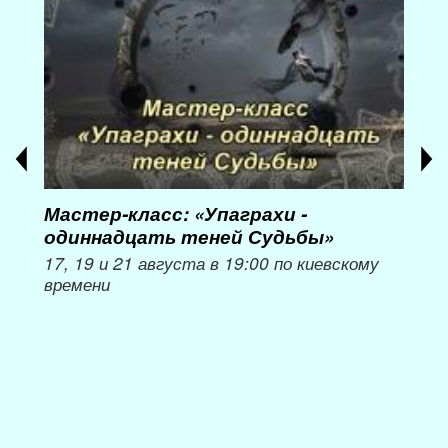
Мастер-класс: «Упаграхи -
Мас
одиннадцать теней Судьбы»
при
пер
17, 19 и 21 августа в 19:00 по киевскому
времени
Мож