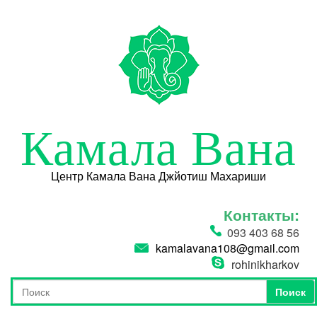
Перейти к основному содержанию
Камала Вана
Центр Камала Вана Джйотиш Махариши
Контакты:
093 403 68 56
kamalavana108@gmail.com
rohinikharkov
Поиск
Форма поиска
Поиск