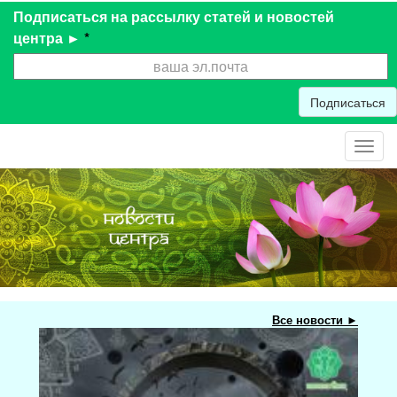
Подписаться на рассылку статей и новостей
центра ►
*
Подписаться
Toggl
navig
Все новости ►