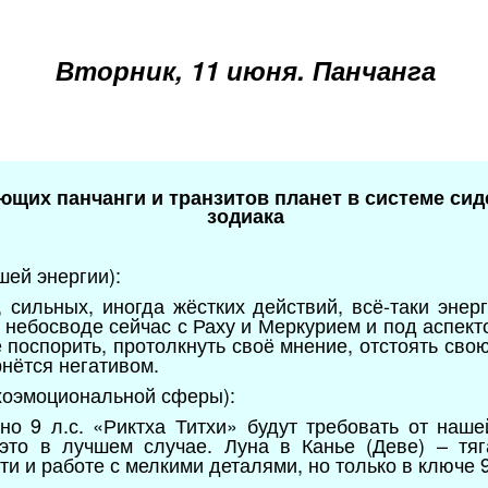
Вторник, 11 июня
. Панчанга
ющих панчанги и транзитов планет в системе сид
зодиака
шей энергии):
 сильных, иногда жёстких действий, всё-таки энер
а небосводе сейчас с Раху и Меркурием и под аспек
 поспорить, протолкнуть своё мнение, отстоять сво
рнётся негативом.
хоэмоциональной сферы):
 но 9 л.с. «Риктха Титхи» будут требовать от наше
это в лучшем случае. Луна в Канье (Деве) – тяга
и и работе с мелкими деталями, но только в ключе 9 