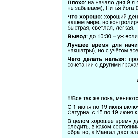
: на начало дня 9 л
Плохо
не забываем), Нитья йога 
: хороший ден
Что хорошо
вашем мире, но контролир
быстрая, светлая, лёгкая.
: до 10:30 – уж есл
Вывод
Лучшее время для начи
накшатры), но с учётом вс
: пр
Чего делать нельзя
сочетании с другими граха
!!!Все так же пока, меняют
С 1 июня по 19 июня вклю
Сатурна, с 15 по 19 июня 
В целом хорошее время дл
следить, в каком состояни
обратно, а Мангал даст э