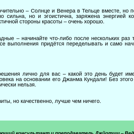
чительно – Солнце и Венера в Тельце вместе, но п
о сильна, но и эгоистична, заряжена энергией к
ктичной стороны красоты – очень хорошо.
дные – начинайте что-либо после нескольких раз 
ссе выполнения придётся переделывать и само нач
решения лично для вас – какой это день будет им
овека на основании его Джанма Кундали! Без этого
ически нельзя.
зиты, но качественно, лучше чем ничего.
ующий консультант и преподаватель Джйотиш – Вед