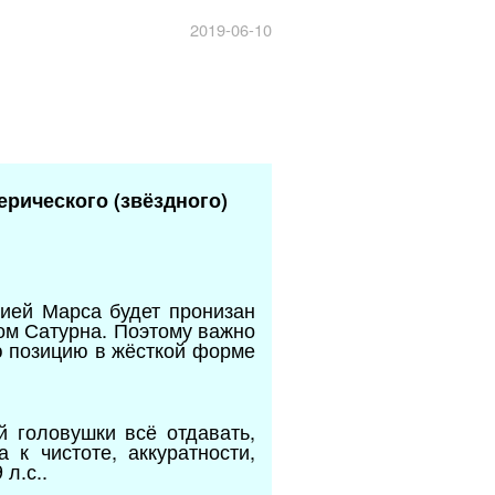
2019-06-10
ерического (звёздного)
гией Марса будет пронизан
том Сатурна. Поэтому важно
ю позицию в жёсткой форме
й головушки всё отдавать,
 к чистоте, аккуратности,
л.с..