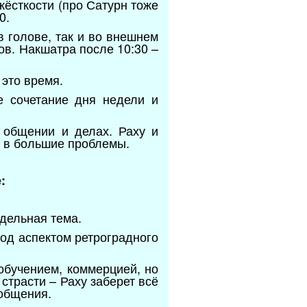
 жёсткости (про Сатурн тоже
0.
в голове, так и во внешнем
в. Накшатра после 10:30 –
 это время.
е сочетание дня недели и
в общении и делах. Раху и
у в большие проблемы.
:
тдельная тема.
од аспектом ретроградного
обучением, коммерцией, но
 страсти – Раху заберет всё
 общения.