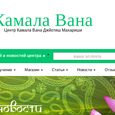
Камала Вана
Центр Камала Вана Джйотиш Махариши
й и новостей центра ►
*
учение
Магазин
Статьи
Новости
Отзы