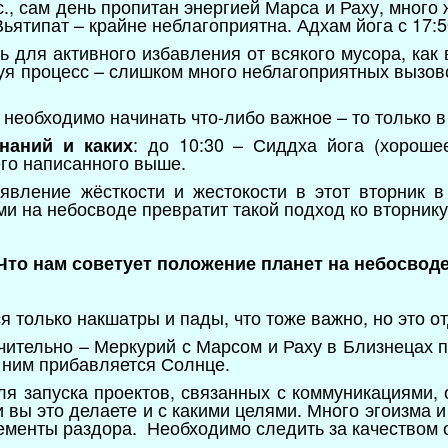
.с., сам день пропитан энергией Марса и Раху, много
Вьятипат – крайне неблагоприятна. Адхам йога с 17:5
ь для активного избавления от всякого мусора, как 
уя процесс – слишком много неблагоприятных вызово
и необходимо начинать что-либо важное – то только в
: до 10:30 – Сиддха йога (хороше
наний и каких
его написанного выше.
оявление жёсткости и жестокости в этот вторник 
ми на небосводе превратит такой подход ко вторник
Что нам советует положение планет на небосводе
ся только накшатры и пады, что тоже важно, но это о
чительно – Меркурий с Марсом и Раху в Близнецах п
к ним прибавляется Солнце.
я запуска проектов, связанных с коммуникациями, 
и вы это делаете и с какими целями. Много эгоизма и
лементы раздора. Необходимо следить за качеством