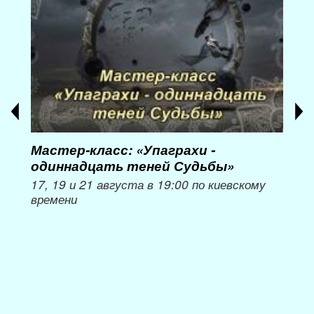
Мастер-класс: «Упаграхи -
Мас
одиннадцать теней Судьбы»
при
пер
17, 19 и 21 августа в 19:00 по киевскому
времени
Мож