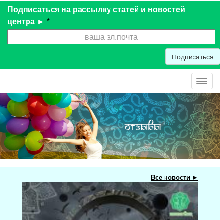
Подписаться на рассылку статей и новостей
центра ►
*
Подписаться
Toggl
navig
Все новости ►