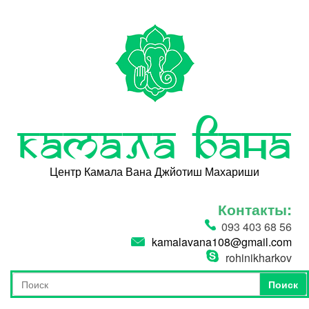
Перейти к основному содержанию
Камала Вана
Центр Камала Вана Джйотиш Махариши
Контакты:
093 403 68 56
kamalavana108@gmail.com
rohinikharkov
Поиск
Форма поиска
Поиск