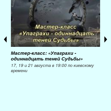
Мастер-класс: «Упаграхи -
Мас
одиннадцать теней Судьбы»
при
пер
17, 19 и 21 августа в 19:00 по киевскому
времени
Мож