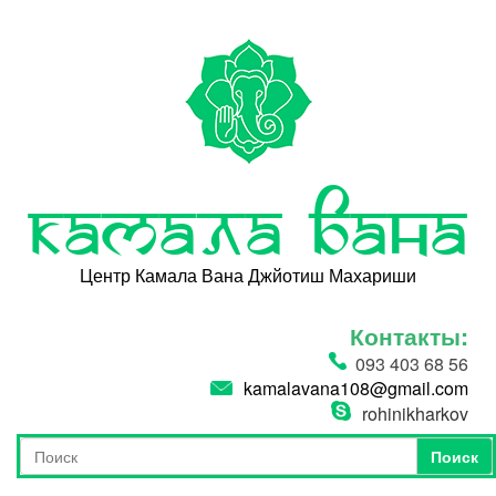
Перейти к основному содержанию
Камала Вана
Центр Камала Вана Джйотиш Махариши
Контакты:
093 403 68 56
kamalavana108@gmail.com
rohinikharkov
Поиск
Форма поиска
Поиск