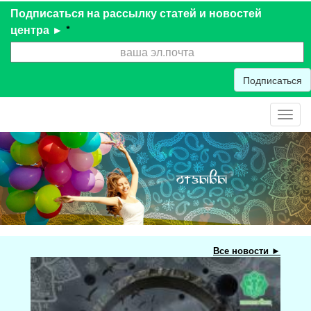
Подписаться на рассылку статей и новостей
центра ►
*
Подписаться
Toggl
navig
Все новости ►