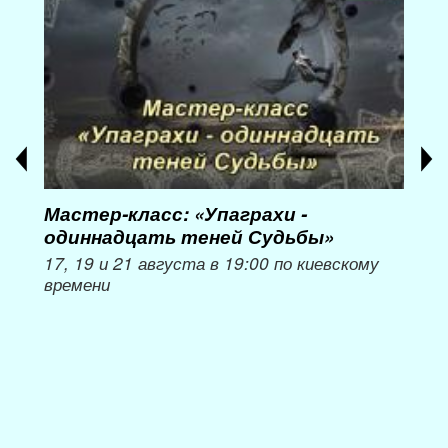
Мастер-класс: «Упаграхи -
Мас
одиннадцать теней Судьбы»
при
пер
17, 19 и 21 августа в 19:00 по киевскому
времени
Мож