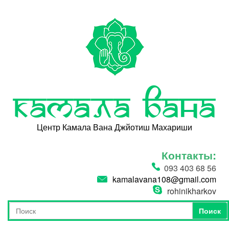
Перейти к основному содержанию
Камала Вана
Центр Камала Вана Джйотиш Махариши
Контакты:
093 403 68 56
kamalavana108@gmail.com
rohinikharkov
Поиск
Форма поиска
Поиск