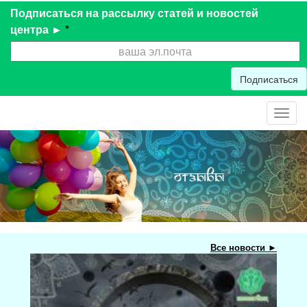
Подписаться на рассылку статей и новостей
центра ►
*
Подписаться
Toggl
navig
Все новости ►