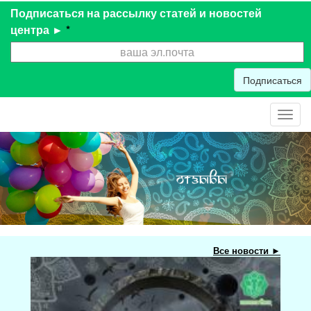
Подписаться на рассылку статей и новостей
центра ►
*
Подписаться
Toggl
navig
Все новости ►