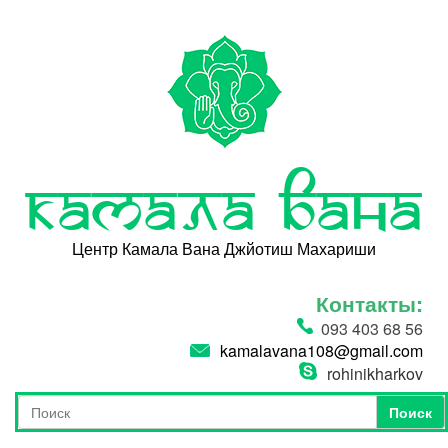
Перейти к основному содержанию
Камала Вана
Центр Камала Вана Джйотиш Махариши
Контакты:
093 403 68 56
kamalavana108@gmail.com
rohinikharkov
Поиск
Форма поиска
Поиск