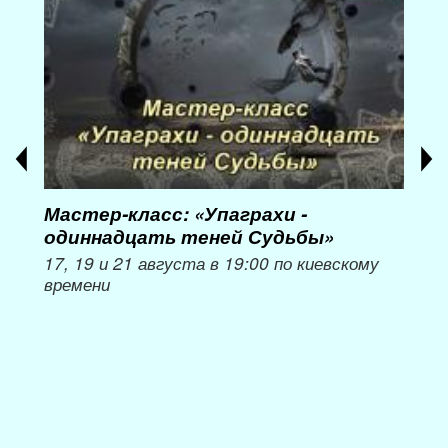
Мастер-класс: «Упаграхи -
Мас
одиннадцать теней Судьбы»
при
пер
17, 19 и 21 августа в 19:00 по киевскому
времени
Мож