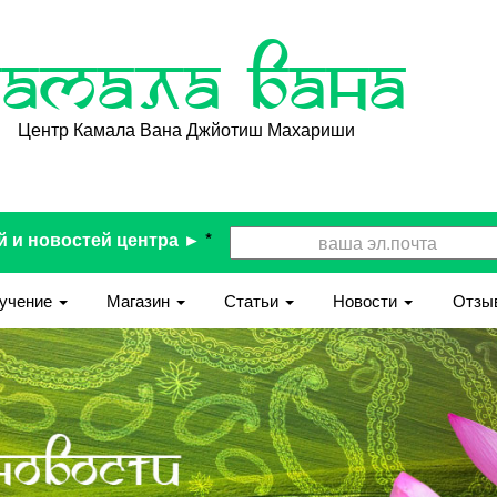
Камала Вана
Центр Камала Вана Джйотиш Махариши
й и новостей центра ►
*
учение
Магазин
Статьи
Новости
Отзы