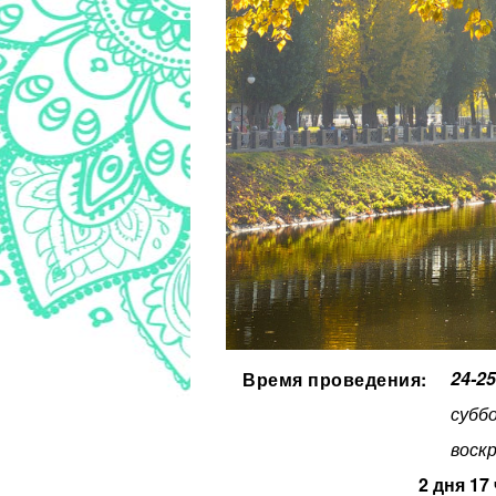
24-2
Время проведения:
субб
воск
2 дня 17