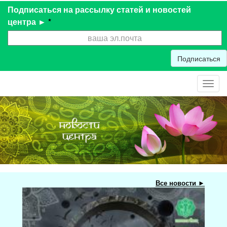
Подписаться на рассылку статей и новостей
центра ►
*
Подписаться
Toggl
navig
Все новости ►