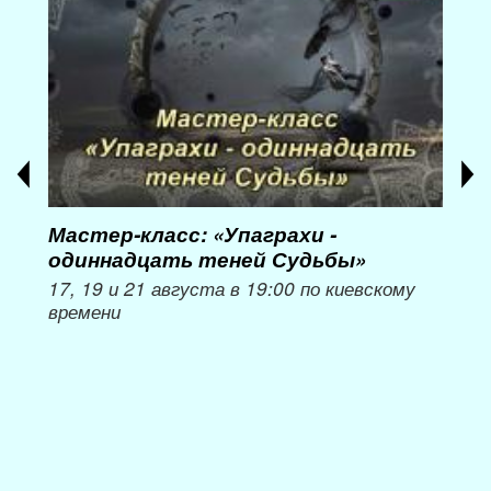
Мастер-класс: «Упаграхи -
Мас
одиннадцать теней Судьбы»
при
пер
17, 19 и 21 августа в 19:00 по киевскому
времени
Мож