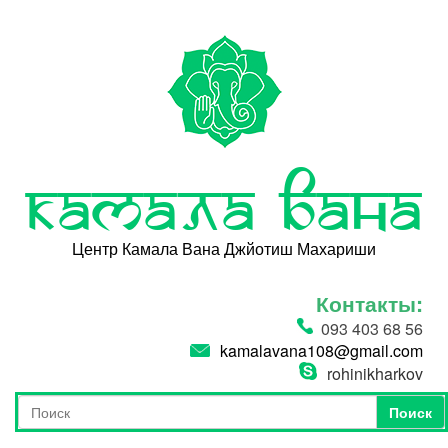
Перейти к основному содержанию
Камала Вана
Центр Камала Вана Джйотиш Махариши
Контакты:
093 403 68 56
kamalavana108@gmail.com
rohinikharkov
Поиск
Форма поиска
Поиск