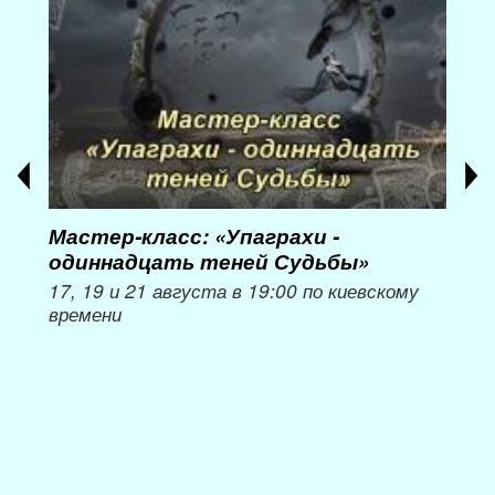
Мастер-класс: «Упаграхи -
Мас
одиннадцать теней Судьбы»
при
пер
17, 19 и 21 августа в 19:00 по киевскому
времени
Мож