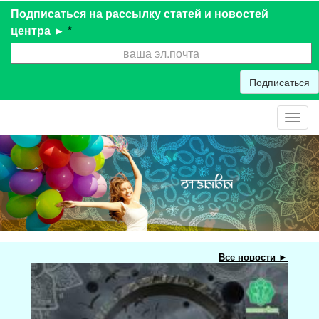
Подписаться на рассылку статей и новостей
центра ►
*
Подписаться
Toggl
navig
Все новости ►