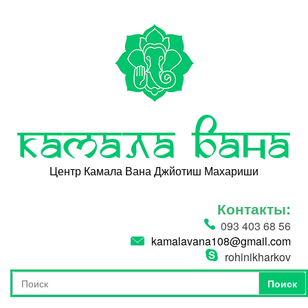
Перейти к основному содержанию
Камала Вана
Центр Камала Вана Джйотиш Махариши
Контакты:
093 403 68 56
kamalavana108@gmail.com
rohinikharkov
Поиск
Форма поиска
Поиск