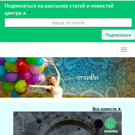
Подписаться на рассылку статей и новостей
центра ►
*
Подписаться
Toggl
navig
Все новости ►