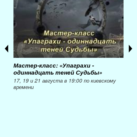
Мастер-класс: «Упаграхи -
Мас
одиннадцать теней Судьбы»
при
пер
17, 19 и 21 августа в 19:00 по киевскому
времени
Мож