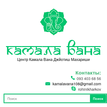
Перейти к основному содержанию
Камала Вана
Центр Камала Вана Джйотиш Махариши
Контакты:
093 403 68 56
kamalavana108@gmail.com
rohinikharkov
Поиск
Форма поиска
Поиск