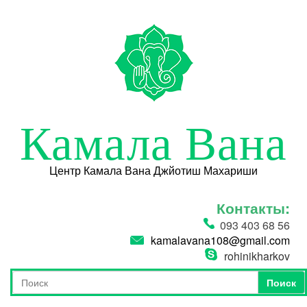
Перейти к основному содержанию
Камала Вана
Центр Камала Вана Джйотиш Махариши
Контакты:
093 403 68 56
kamalavana108@gmail.com
rohinikharkov
Поиск
Форма поиска
Поиск