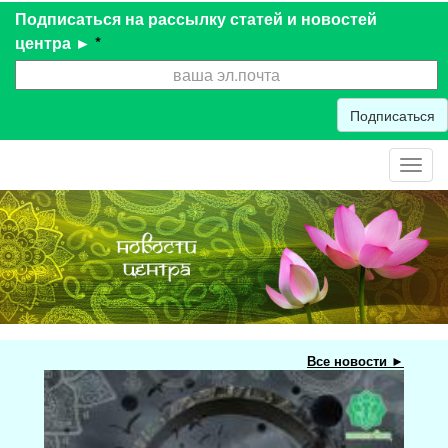
Подписаться на рассылку статей и новостей
центра ►
*
Подписаться
Toggl
navig
Все новости ►