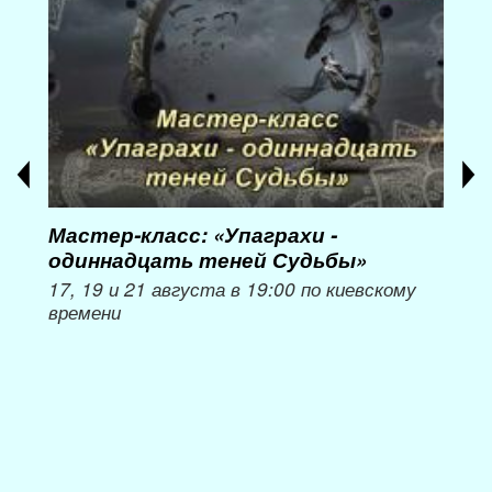
Мастер-класс: «Упаграхи -
Мас
одиннадцать теней Судьбы»
при
пер
17, 19 и 21 августа в 19:00 по киевскому
времени
Мож