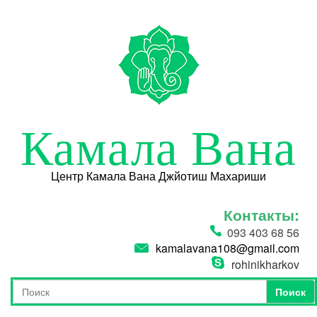
Перейти к основному содержанию
Камала Вана
Центр Камала Вана Джйотиш Махариши
Контакты:
093 403 68 56
kamalavana108@gmail.com
rohinikharkov
Поиск
Форма поиска
Поиск