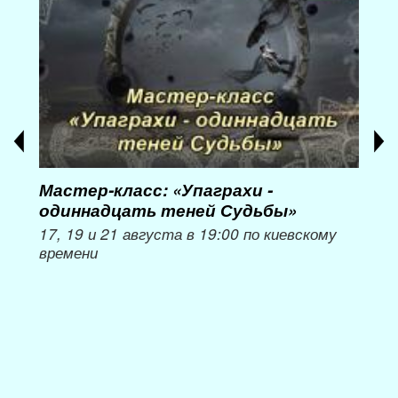
Мастер-класс: «Упаграхи -
Мас
одиннадцать теней Судьбы»
при
пер
17, 19 и 21 августа в 19:00 по киевскому
времени
Мож