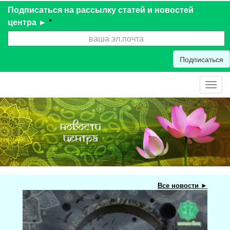
Подписаться на рассылку статей и новостей
центра ►
*
Подписаться
Toggl
navig
Все новости ►