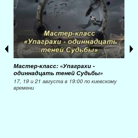
Мастер-класс: «Упаграхи -
Мас
одиннадцать теней Судьбы»
при
пер
17, 19 и 21 августа в 19:00 по киевскому
времени
Мож