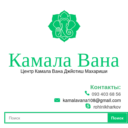
Перейти к основному содержанию
Камала Вана
Центр Камала Вана Джйотиш Махариши
Контакты:
093 403 68 56
kamalavana108@gmail.com
rohinikharkov
Поиск
Форма поиска
Поиск