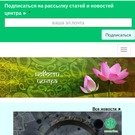
Подписаться на рассылку статей и новостей
центра ►
*
Подписаться
Toggl
navig
Все новости ►