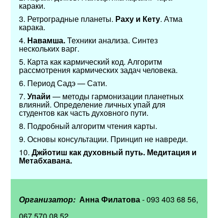
караки.
3.​ Ретроградные планеты.
Раху и Кету
. Атма
карака.
4.​
Навамша.
Техники анализа. Синтез
нескольких варг.
5.​ Карта как кармический код. Алгоритм
рассмотрения кармических задач человека.
6.​ Период Садэ — Сати.
7.​
Упайи
— методы гармонизации планетных
влияний. Определение личных упай для
студентов как часть духовного пути.
8.​ Подробный алгоритм чтения карты.
9.​ Основы консультации. Принцип не навреди.
10.​
Джйотиш как духовный путь. Медитация и
Метабхавана.
Организатор:
Анна Филатова
- 093 403 68 56,
067 570 08 52.