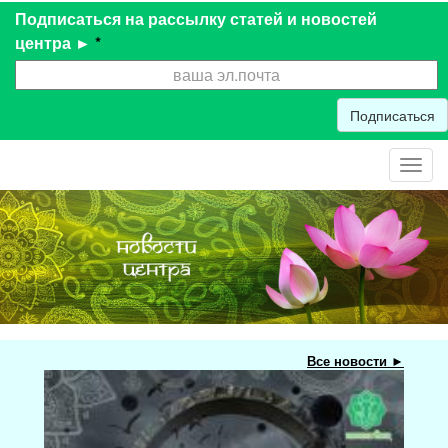
Подписаться на рассылку статей и новостей
центра ►
*
Подписаться
Toggl
navig
Все новости ►