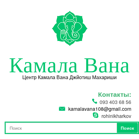
Перейти к основному содержанию
Камала Вана
Центр Камала Вана Джйотиш Махариши
Контакты:
093 403 68 56
kamalavana108@gmail.com
rohinikharkov
Поиск
Форма поиска
Поиск