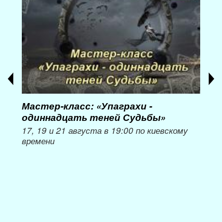
Мастер-класс: «Упаграхи -
Мас
одиннадцать теней Судьбы»
при
пер
17, 19 и 21 августа в 19:00 по киевскому
времени
Мож