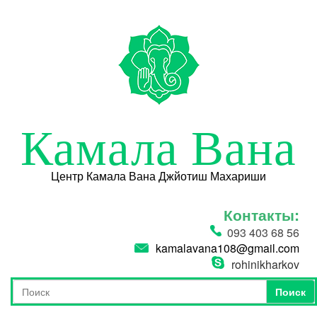
Перейти к основному содержанию
Камала Вана
Центр Камала Вана Джйотиш Махариши
Контакты:
093 403 68 56
kamalavana108@gmail.com
rohinikharkov
Поиск
Форма поиска
Поиск