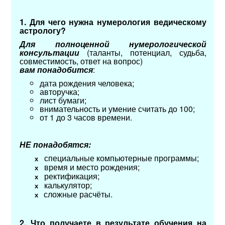
1. Для чего нужна нумерология ведическому
астрологу?
Для полноценной нумерологической
консультации
(таланты, потенциал, судьба,
совместимость, ответ на вопрос)
вам понадобится
:
дата рождения человека;
авторучка;
лист бумаги;
внимательность и умение считать до 100;
от 1 до 3 часов времени.
НЕ понадобятся:
специальные компьютерные программы;
х
время и место рождения;
х
ректификация;
х
калькулятор;
х
сложные расчёты.
х
2. Что получаете в результате обучения на