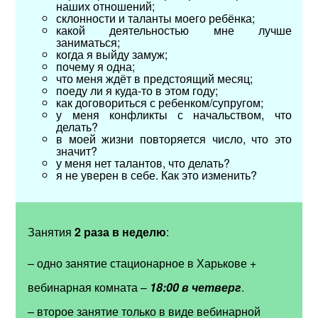
наших отношений;
склонности и таланты моего ребёнка;
какой деятельностью мне лучше
заниматься;
когда я выйду замуж;
почему я одна;
что меня ждёт в предстоящий месяц;
поеду ли я куда-то в этом году;
как договориться с ребенком/супругом;
у меня конфликты с начальством, что
делать?
в моей жизни повторяется число, что это
значит?
у меня нет талантов, что делать?
я не уверен в себе. Как это изменить?
Занятия
2 раза в неделю
:
– одно занятие стационарное в Харькове +
вебинарная комната –
18:00 в четверг
.
– второе занятие только в виде вебинарной