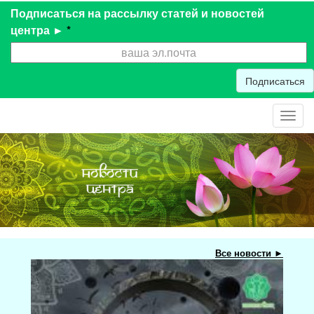
Подписаться на рассылку статей и новостей
центра ►
*
Подписаться
Toggl
navig
Все новости ►