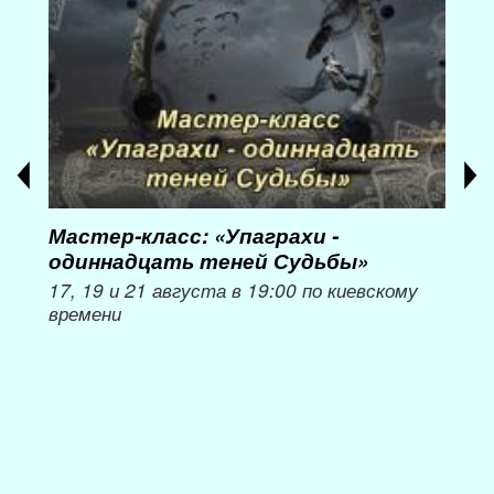
Мастер-класс: «Упаграхи -
Мас
одиннадцать теней Судьбы»
при
пер
17, 19 и 21 августа в 19:00 по киевскому
времени
Мож