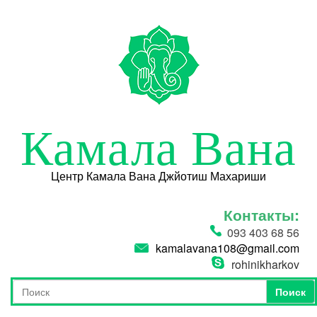
Перейти к основному содержанию
Камала Вана
Центр Камала Вана Джйотиш Махариши
Контакты:
093 403 68 56
kamalavana108@gmail.com
rohinikharkov
Поиск
Форма поиска
Поиск