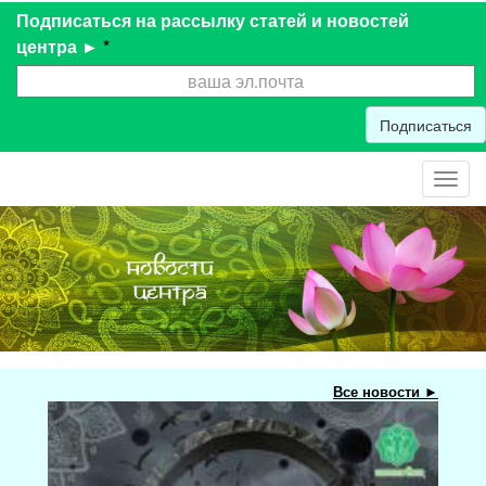
Подписаться на рассылку статей и новостей
центра ►
*
Подписаться
Toggl
navig
Все новости ►