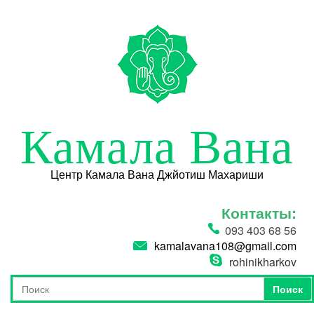
Перейти к основному содержанию
Камала Вана
Центр Камала Вана Джйотиш Махариши
Контакты:
093 403 68 56
kamalavana108@gmail.com
rohinikharkov
Поиск
Форма поиска
Поиск