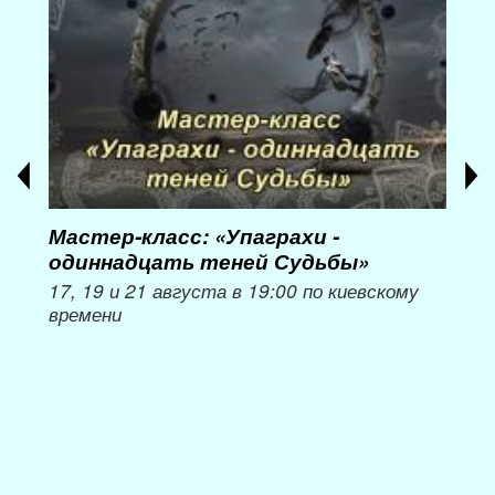
Мастер-класс: «Упаграхи -
Мас
одиннадцать теней Судьбы»
при
пер
17, 19 и 21 августа в 19:00 по киевскому
времени
Мож