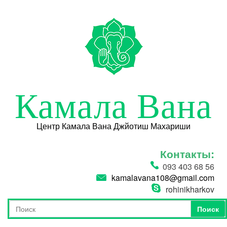
Перейти к основному содержанию
Камала Вана
Центр Камала Вана Джйотиш Махариши
Контакты:
093 403 68 56
kamalavana108@gmail.com
rohinikharkov
Поиск
Форма поиска
Поиск