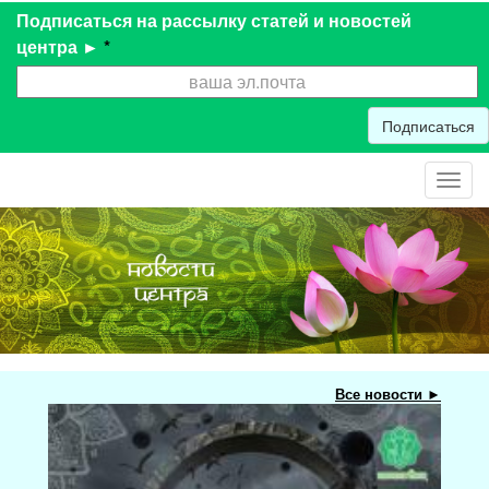
Подписаться на рассылку статей и новостей
центра ►
*
Подписаться
Toggl
navig
Все новости ►