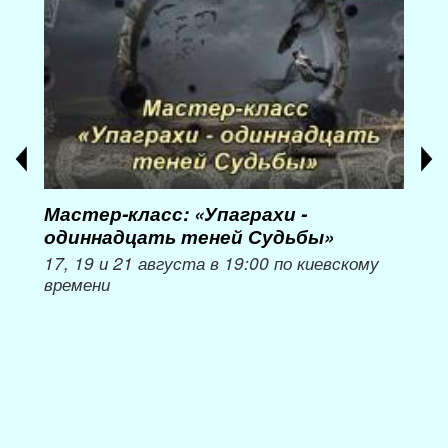
Мастер-класс: «Упаграхи -
Мас
одиннадцать теней Судьбы»
при
пер
17, 19 и 21 августа в 19:00 по киевскому
времени
Мож