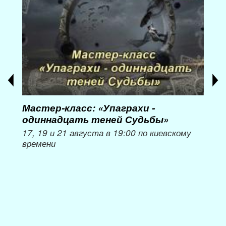
Мастер-класс: «Упаграхи -
Мас
одиннадцать теней Судьбы»
при
пер
17, 19 и 21 августа в 19:00 по киевскому
времени
Мож