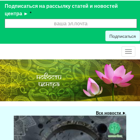
Подписаться на рассылку статей и новостей
центра ►
*
Подписаться
Toggl
navig
Все новости ►