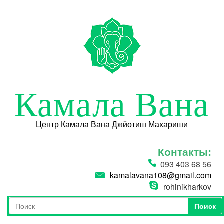
Перейти к основному содержанию
Камала Вана
Центр Камала Вана Джйотиш Махариши
Контакты:
093 403 68 56
kamalavana108@gmail.com
rohinikharkov
Поиск
Форма поиска
Поиск