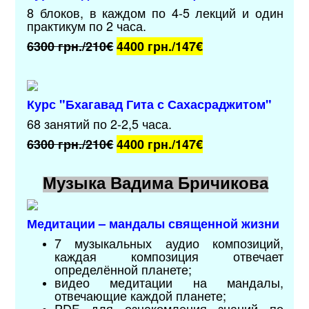
8 блоков, в каждом по 4-5 лекций и один
практикум по 2 часа.
6300 грн./210€
4400 грн./
147€
Курс "
Бхагавад Гита с Сахасраджитом
"
68 занятий по 2-2,5 часа.
6300 грн./210€
4400 грн./
147€
Музыка Вадима Бричикова
Медитации – мандалы священной жизни
7 музыкальных аудио композиций,
каждая композиция отвечает
определённой планете;
видео медитации на мандалы,
отвечающие каждой планете;
PDF для ознакомления знаний по