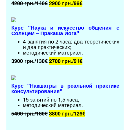
4200 грн./140€
2900 грн./9
8€
Курс "
Наука и искусство общения с
Солнцем – Пракаша Йога
"
4 занятия по 2 часа: два теоретических
и два практических;
методический материал
.
3900 грн./130€
2700 грн./9
1€
Курс "
Накшатры в реальной практике
консультирования
"
15 занятий по 1,5 часа;
методический материал
.
5400 грн./180€
3800 грн./126
€