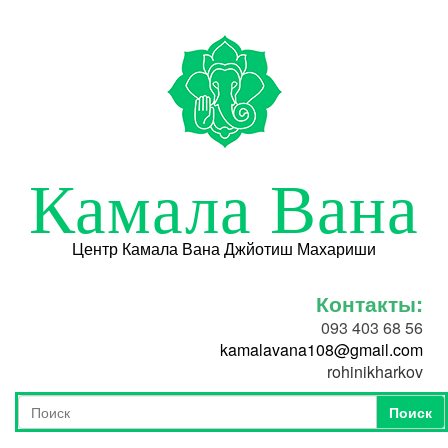
Перейти к основному содержанию
Камала Вана
Центр Камала Вана Джйотиш Махариши
Контакты:
093 403 68 56
kamalavana108@gmail.com
rohinikharkov
Поиск
Форма поиска
Поиск