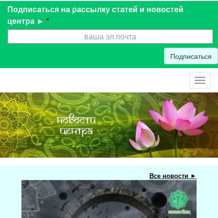
Подписаться на рассылку статей и новостей
центра ►
*
Подписаться
Toggl
navig
Все новости ►
Мас
при