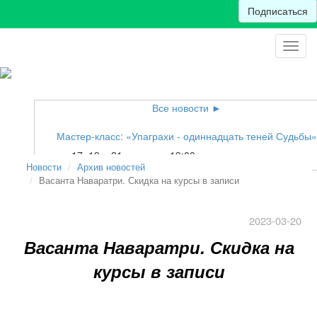
Подписаться
Toggl
navig
Все новости ►
Мастер-класс: «Упаграхи - одиннадцать теней Судьбы»
17, 19 и 21 августа в 19:00 по киевскому времени
Новости
Архив новостей
Васанта Наваратри. Скидка на курсы в записи
2023-03-20
Васанта Наваратри. Скидка на
курсы в записи