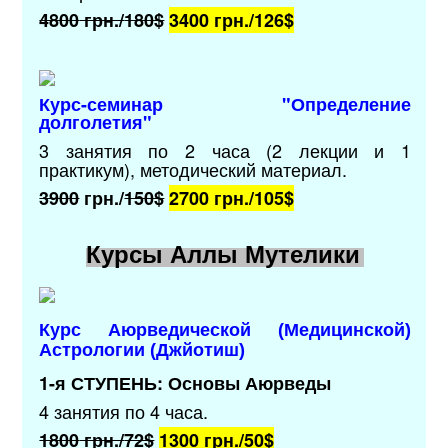
4800
грн./
180$
3400 грн./
126$
Курс-семинар "Определение
долголетия"
3 занятия по 2 часа (2 лекции и 1
практикум),
методический материал.
3900
грн./
150$
2700 грн./
105$
Курсы Аллы Мутелики
Курс Аюрведической (Медицинской)
Астрологии (Джйотиш)
1-я СТУПЕНЬ: Основы Аюрведы
4 занятия по 4 часа.
1800
грн./
72$
1300 грн./
50$