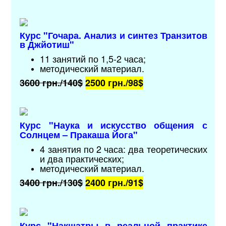
Курс "Гочара. Анализ и синтез Транзитов
в Джйотиш"
11 занятий по 1,5-2 часа;
методический материал
.
3600 грн./
140$
2500 грн./
98$
Курс "
Наука и искусство общения с
Солнцем – Пракаша Йога
"
4 занятия по 2 часа: два теоретических
и два практических;
методический материал
.
3400 грн./
130$
2400 грн./
91$
Курс "
Накшатры в реальной практике