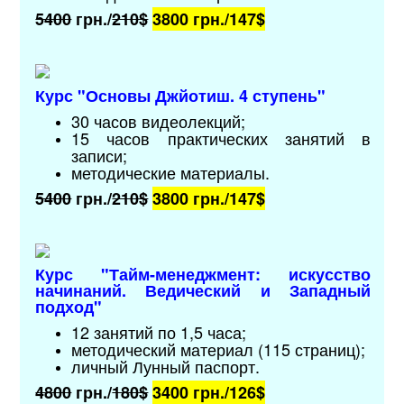
5400
грн./
210$
3800 грн./
147$
Курс "Основы Джйотиш. 4 ступень"
30 часов видеолекций;
15 часов практических занятий в
записи;
методические материалы
.
5400
грн./
210$
3800 грн./
147$
Курс "Тайм-менеджмент: искусство
начинаний. Ведический и Западный
подход"
12 занятий по 1,5 часа;
методический материал (115 страниц);
личный Лунный паспорт.
4800
грн./
180$
3400 грн./
126$