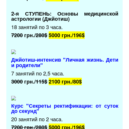
2-я СТУПЕНЬ: Основы медицинской
астрологии (Джйотиш)
18 занятий по 3 часа.
7200
грн./
280$
5000 грн./
196$
Джйотиш-интенсив "Личная жизнь. Дети
и родители"
7 занятий по 2,5 часа.
3000
грн./
115$
2100 грн./
80$
Курс "Секреты ректификации: от суток
до секунд"
20 занятий по 2 часа.
7200
грн./
280$
5000 грн./
196$