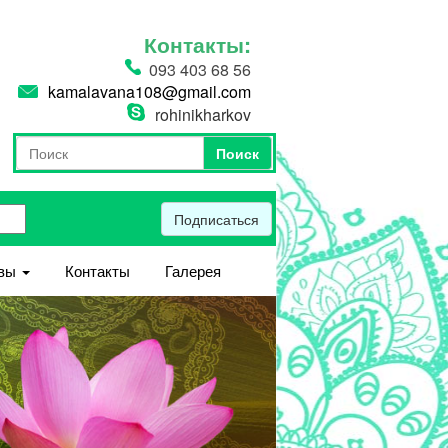
Контакты:
093 403 68 56
kamalavana108@gmail.com
rohinikharkov
Поиск
Форма поиска
Поиск
Подписаться
вы
Контакты
Галерея