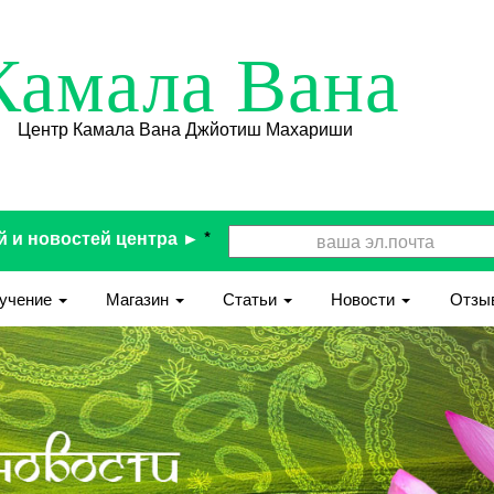
Камала Вана
Центр Камала Вана Джйотиш Махариши
й и новостей центра ►
*
учение
Магазин
Статьи
Новости
Отзы