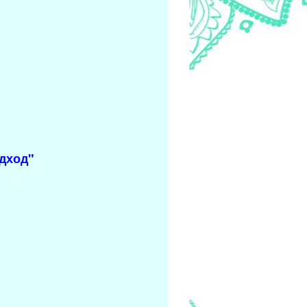
одход"