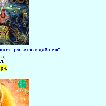
синтез Транзитов в Джйотиш"
са;
ал
.
грн.