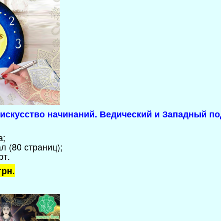
 искусство начинаний. Ведический и Западный п
а;
л (80 страниц);
рт.
грн.